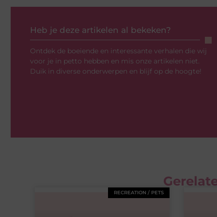
Heb je deze artikelen al bekeken?
Ontdek de boeiende en interessante verhalen die wij
voor je in petto hebben en mis onze artikelen niet.
Duik in diverse onderwerpen en blijf op de hoogte!
Gerelate
RECREATION / PETS