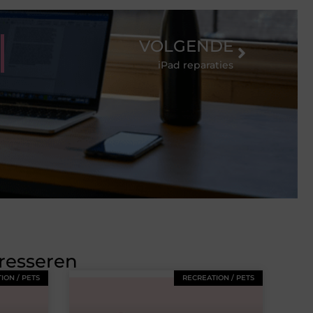
VOLGENDE
iPad reparaties
eresseren
ION / PETS
RECREATION / PETS