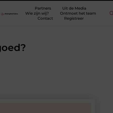
n lagere maandlasten
Van Spakenburg tot Rengerswetering: welk
Partners
Uit de Media
Wie zijn wij?
Ontmoet het team
Contact
Registreer
goed?