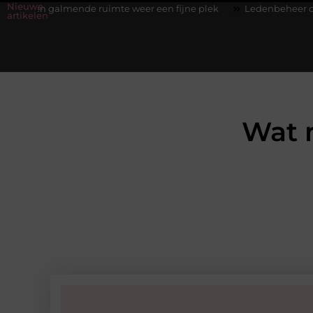
Nieuwe
almende ruimte weer een fijne plek
Ledenbeheer op orde krijg
artikelen
Wat 