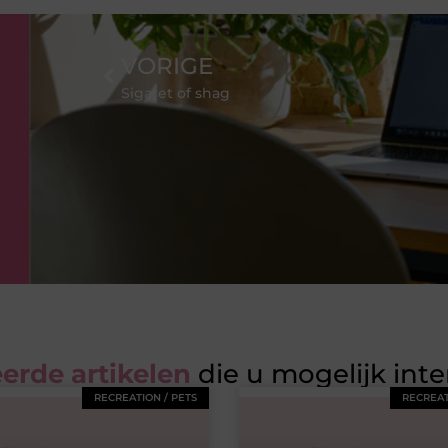
VORIGE
Sigaret of shag
erde artikelen
die u mogelijk int
RECREATION / PETS
RECREAT