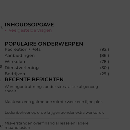
INHOUDSOPGAVE
n.
Veelgestelde vragen
POPULAIRE ONDERWERPEN
Recreation / Pets
(92 )
Aanbiedingen
(86 )
Winkelen
(78 )
s
Dienstverlening
(30 )
Bedrijven
(29 )
RECENTE BERICHTEN
e
Woningontruiming zonder stress als er al genoeg
speelt
Maak van een galmende ruimte weer een fijne plek
Ledenbeheer op orde krijgen zonder extra werkdruk
Misverstanden over financial lease en lagere
je
maandlasten