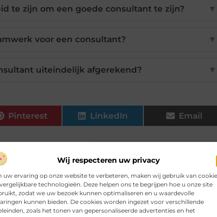
d te zijn om een goede consultant te zijn?
▼
eamwerk voor een consultant?
▼
sultant uiteindelijk afgerekend?
▼
Pinterest
LinkedIn
Email
Wij respecteren uw privacy
uw ervaring op onze website te verbeteren, maken wij gebruik van cooki
vergelijkbare technologieën. Deze helpen ons te begrijpen hoe u onze site
ikelen voor jou.
bruikt, zodat we uw bezoek kunnen optimaliseren en u waardevolle
aringen kunnen bieden. De cookies worden ingezet voor verschillende
leinden, zoals het tonen van gepersonaliseerde advertenties en het
 er al genoeg speelt