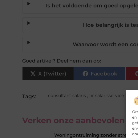
Is het voldoende om goed opgelei
Hoe belangrijk is t
Waarvoor wordt een con
Goed artikel? Deel hem dan op:
X (Twitter)
Facebook
consultant salaris
,
hr salarisservice
Tags:
Om 
en 
Verken onze aanbevolen
art
ge
erv
doe
Woningontruiming zonder stress als