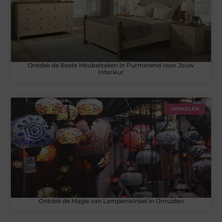
Ontdek de Beste Meubelzaken in Purmerend voor Jouw
Interieur
WINKELEN
Ontdek de Magie van Lampenwinkel in IJmuiden