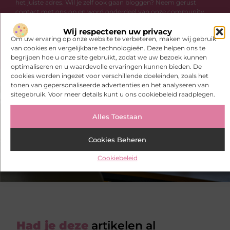
het juiste adres. Wil je zelf ook gaan bloggen? Neem gerust
contact met ons op en word onderdeel van onze community.
Wij respecteren uw privacy
Over ons
Ons team
Om uw ervaring op onze website te verbeteren, maken wij gebruik
van cookies en vergelijkbare technologieën. Deze helpen ons te
begrijpen hoe u onze site gebruikt, zodat we uw bezoek kunnen
optimaliseren en u waardevolle ervaringen kunnen bieden. De
cookies worden ingezet voor verschillende doeleinden, zoals het
tonen van gepersonaliseerde advertenties en het analyseren van
sitegebruik. Voor meer details kunt u ons cookiebeleid raadplegen.
Alles Toestaan
Cookies Beheren
Cookiebeleid
Had je deze
artikelen al