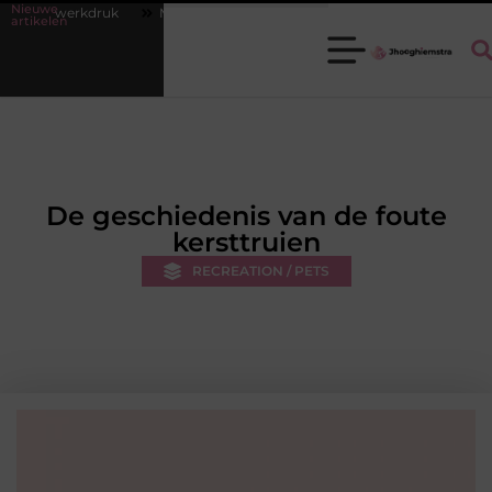
Nieuwe
rkdruk
Misverstanden over financial lease en lagere maandlasten
artikelen
De geschiedenis van de foute
kersttruien
RECREATION / PETS