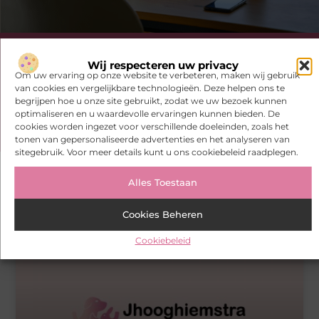
Heb je deze artikelen al bekeken?
Wij respecteren uw privacy
Om uw ervaring op onze website te verbeteren, maken wij gebruik
van cookies en vergelijkbare technologieën. Deze helpen ons te
Ontdek de boeiende en interessante verhalen die wij voor je in
begrijpen hoe u onze site gebruikt, zodat we uw bezoek kunnen
petto hebben en mis onze artikelen niet. Duik in diverse
optimaliseren en u waardevolle ervaringen kunnen bieden. De
onderwerpen en blijf op de hoogte!
cookies worden ingezet voor verschillende doeleinden, zoals het
tonen van gepersonaliseerde advertenties en het analyseren van
sitegebruik. Voor meer details kunt u ons cookiebeleid raadplegen.
Alles Toestaan
Gerelateerde artikelen
die u mogelijk
Cookies Beheren
interesseren
Cookiebeleid
RECREATION / PETS