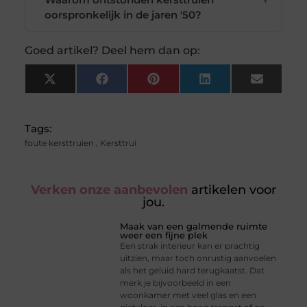
oorspronkelijk in de jaren '50?
Goed artikel? Deel hem dan op:
X
Facebook
Pinterest
LinkedIn
Email
(Twitter)
Tags:
foute kersttruien
,
Kersttrui
Verken onze aanbevolen
artikelen voor
jou.
Maak van een galmende ruimte
weer een fijne plek
Een strak interieur kan er prachtig
uitzien, maar toch onrustig aanvoelen
als het geluid hard terugkaatst. Dat
merk je bijvoorbeeld in een
woonkamer met veel glas en een