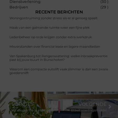
Dienstverlening
(30 )
Bedrijven
(29 )
RECENTE BERICHTEN
Woningontruiming zonder stress als er al genoeg speelt
Maak van een galmende ruimte weer een fijne plek
Ledenbeheer op orde krijgen zonder extra werkdruk
Misverstanden over financial lease en lagere maandlasten
Van Spakenburg tot Rengerswetering: welke inbraakpreventie
past bij jouw buurt in Bunschoten?
Waarom een compacte autolift vaak slimmer is dan een zware
goederenlift
VORIGE
VOLGENDE
Vijf dingen die je kunt doen als je je echt verveelt
Etiket voedingsmiddel