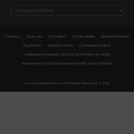
Partners
Over ons
Ons team
Uit de Media
Beroemdheden
Registreer
Website index
Cookiebeleid (EU)
Linkbuilding Kopen: Zo Doe Je Het Slim en Veilig
Manieren om Geld te Verdienen met Jouw Website
www.jhooghiemstra.nl.
All Rights Reserved © 2025