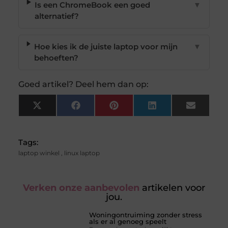
Is een ChromeBook een goed
▼
alternatief?
Hoe kies ik de juiste laptop voor mijn
▼
behoeften?
Goed artikel? Deel hem dan op:
X
Facebook
Pinterest
LinkedIn
Email
(Twitter)
Tags:
laptop winkel
,
linux laptop
Verken onze aanbevolen
artikelen voor
jou.
Woningontruiming zonder stress
als er al genoeg speelt