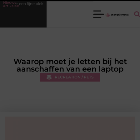
Nieuwe
 fijne plek
Ledenbeheer op orde krijgen zonder extra werkdruk
artikelen
Waarop moet je letten bij het
aanschaffen van een laptop
RECREATION / PETS