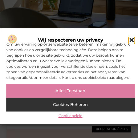
Wij respecteren uw privacy
Om uw ervaring op onze website te verbeteren, maken wij gebruik
Heb je deze artikelen al bekeken?
van cookies en vergelijkbare technologieën. Deze helpen ons te
begrijpen hoe u onze site gebruikt, zodat we uw bezoek kunnen
optimaliseren en u waardevolle ervaringen kunnen bieden. De
Ontdek de boeiende en interessante verhalen die wij voor je in
cookies worden ingezet voor verschillende doeleinden, zoals het
petto hebben en mis onze artikelen niet. Duik in diverse
tonen van gepersonaliseerde advertenties en het analyseren van
onderwerpen en blijf op de hoogte!
sitegebruik. Voor meer details kunt u ons cookiebeleid raadplegen.
Alles Toestaan
Cookies Beheren
Gerelateerde artikelen
die u mogelijk
interesseren
Cookiebeleid
RECREATION / PETS