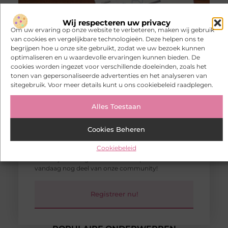
Wij respecteren uw privacy
Om uw ervaring op onze website te verbeteren, maken wij gebruik
van cookies en vergelijkbare technologieën. Deze helpen ons te
begrijpen hoe u onze site gebruikt, zodat we uw bezoek kunnen
optimaliseren en u waardevolle ervaringen kunnen bieden. De
cookies worden ingezet voor verschillende doeleinden, zoals het
tonen van gepersonaliseerde advertenties en het analyseren van
sitegebruik. Voor meer details kunt u ons cookiebeleid raadplegen.
Alles Toestaan
Cookies Beheren
Sluit je vandaag nog
aan bij ons
blogplatform!
Cookiebeleid
Wil je schrijven, lezen en inspireren? Registreer nu
en deel jouw blogs met een breed publiek. Word
vandaag nog deel van onze community!
Registreer nu!