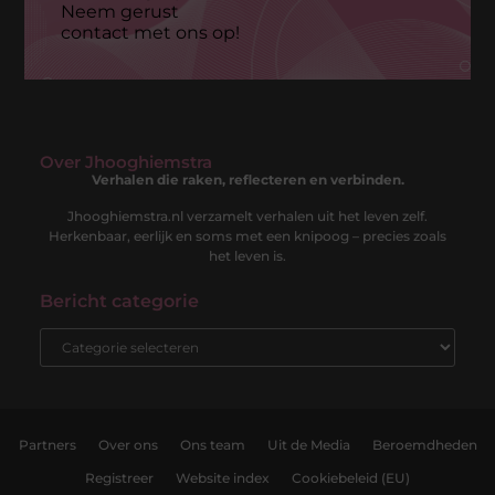
Neem gerust
contact met ons op!
Over Jhooghiemstra
Verhalen die raken, reflecteren en verbinden.
Jhooghiemstra.nl verzamelt verhalen uit het leven zelf.
Herkenbaar, eerlijk en soms met een knipoog – precies zoals
het leven is.
Bericht categorie
Partners
Over ons
Ons team
Uit de Media
Beroemdheden
Registreer
Website index
Cookiebeleid (EU)