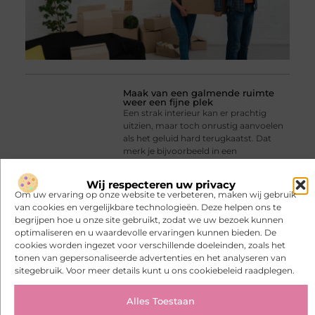
Maak van een galmende ruimte
weer een fijne plek
Een strak interieur kan er prachtig
uitzien, maar toch onrustig aanvoelen
als het geluid hard terugkaatst. Dat
merk je bijvoorbeeld in een
woonkamer met veel glas en een
gietvloer, in een hoog trapgat of op
Wij respecteren uw privacy
Om uw ervaring op onze website te verbeteren, maken wij gebruik
van cookies en vergelijkbare technologieën. Deze helpen ons te
begrijpen hoe u onze site gebruikt, zodat we uw bezoek kunnen
optimaliseren en u waardevolle ervaringen kunnen bieden. De
cookies worden ingezet voor verschillende doeleinden, zoals het
tonen van gepersonaliseerde advertenties en het analyseren van
sitegebruik. Voor meer details kunt u ons cookiebeleid raadplegen.
Alles Toestaan