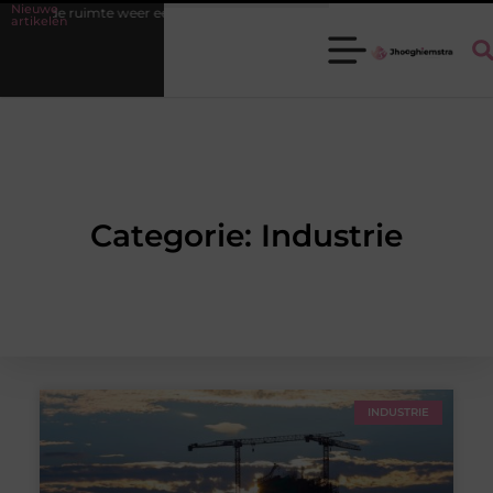
Nieuwe
de ruimte weer een fijne plek
Ledenbeheer op orde krijgen zonder e
artikelen
Categorie: Industrie
INDUSTRIE