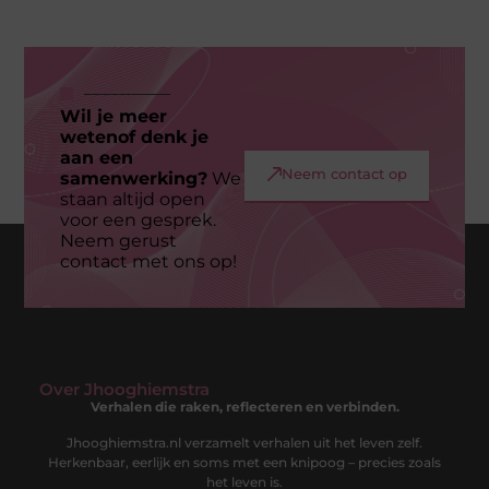
Wil je meer
wetenof denk je
aan een
Neem contact op
samenwerking?
We
staan altijd open
voor een gesprek.
Neem gerust
contact met ons op!
Over Jhooghiemstra
Verhalen die raken, reflecteren en verbinden.
Jhooghiemstra.nl verzamelt verhalen uit het leven zelf.
Herkenbaar, eerlijk en soms met een knipoog – precies zoals
het leven is.