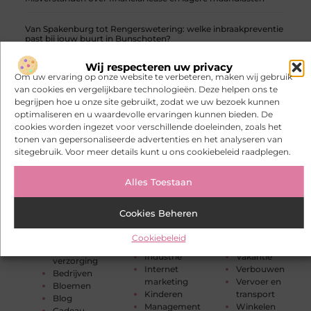
Van Spakenburg tot Rengerswetering: welke inbraakpreventie
past bij jouw buurt in Bunschoten?
Wij respecteren uw privacy
Waarom een compacte autolift vaak slimmer is dan een zware
Om uw ervaring op onze website te verbeteren, maken wij gebruik
goederenlift
van cookies en vergelijkbare technologieën. Deze helpen ons te
begrijpen hoe u onze site gebruikt, zodat we uw bezoek kunnen
optimaliseren en u waardevolle ervaringen kunnen bieden. De
Media
en beroemdheden
cookies worden ingezet voor verschillende doeleinden, zoals het
tonen van gepersonaliseerde advertenties en het analyseren van
sitegebruik. Voor meer details kunt u ons cookiebeleid raadplegen.
Eten en drinken
Recreation /
CATEGORIEËN
Financieel
Pets
Geschenken
Relatie
Alles Toestaan
Aanbiedingen
Gezondheid
Sport
Auto's en
Hobby en vrije
Startpaginas
Motoren
Cookies Beheren
tijd
Toerisme
Banen en
Horeca
Tuin en
opleidingen
Cookiebeleid
Huishoudelijk
buitenleven
Beauty en
Industrie
Vakantie
verzorging
Internet
Verbouwen
Bedrijven
marketing
Vervoer en
Bloemen
Kinderen
transport
Blog
Management
Winkelen
Cadeau