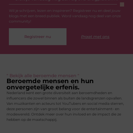
Wil je schrijven, lezen en inspireren? Registreer nu en deel jouw
blogs met een breed publiek. Word vandaag nog deel van onze
community!
Registreer nu
Praat met ons
" Bekijk alle beroemde mensen "
Beroemde mensen en hun
onvergetelijke erfenis.
Nederland kent een grote diversiteit aan beroemdheden en
influencers die zowel binnen als buiten de landsgrenzen opvallen.
Van muzikanten en acteurs tot YouTubers en social media sterren,
deze personen zijn van groot belang voor de entertainment- en
modewereld. Ontdek meer over hun invloed en de impact die ze
hebben op de maatschappij.