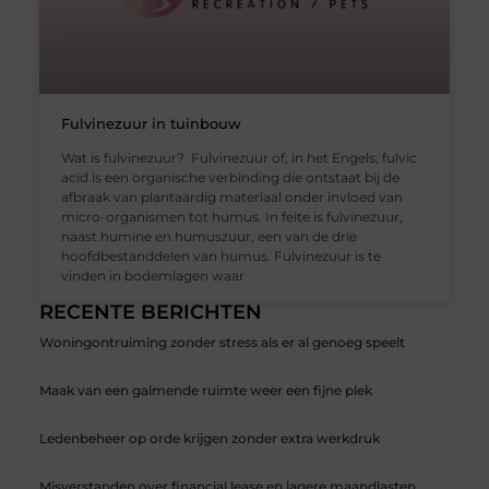
Fulvinezuur in tuinbouw
Wat is fulvinezuur? Fulvinezuur of, in het Engels, fulvic
acid is een organische verbinding die ontstaat bij de
afbraak van plantaardig materiaal onder invloed van
micro-organismen tot humus. In feite is fulvinezuur,
naast humine en humuszuur, een van de drie
hoofdbestanddelen van humus. Fulvinezuur is te
vinden in bodemlagen waar
RECENTE BERICHTEN
Woningontruiming zonder stress als er al genoeg speelt
Maak van een galmende ruimte weer een fijne plek
Ledenbeheer op orde krijgen zonder extra werkdruk
Misverstanden over financial lease en lagere maandlasten