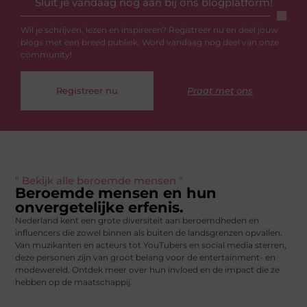
Sluit je vandaag nog aan bij ons blogplatform!
Wil je schrijven, lezen en inspireren? Registreer nu en deel jouw
blogs met een breed publiek. Word vandaag nog deel van onze
community!
Registreer nu
Praat met ons
" Bekijk alle beroemde mensen "
Beroemde mensen en hun
onvergetelijke erfenis.
Nederland kent een grote diversiteit aan beroemdheden en
influencers die zowel binnen als buiten de landsgrenzen opvallen.
Van muzikanten en acteurs tot YouTubers en social media sterren,
deze personen zijn van groot belang voor de entertainment- en
modewereld. Ontdek meer over hun invloed en de impact die ze
hebben op de maatschappij.