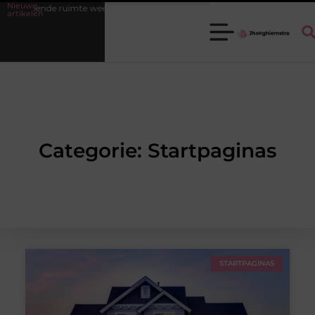
Nieuwe
galmende ruimte weer een fijne plek
Ledenbeheer op orde krijgen zo
artikelen
Categorie: Startpaginas
STARTPAGINAS