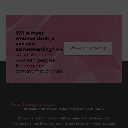
Wil je meer
wetenof denk je
aan een
Neem contact op
samenwerking?
We
staan altijd open
voor een gesprek.
Neem gerust
contact met ons op!
Over Jhooghiemstra
Verhalen die raken, reflecteren en verbinden.
Jhooghiemstra.nl verzamelt verhalen uit het leven zelf.
Herkenbaar, eerlijk en soms met een knipoog – precies zoals