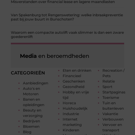
Misverstanden over financial lease en lagere maandlasten
Van Spakenburg tot Rengerswetering: welke inbraakpreventie
past bij jouw buurt in Bunschoten?
Waarom een compacte autolift vaak slimmer is dan een zware
goederenlift
Media
en beroemdheden
Eten en drinken
Recreation /
CATEGORIEËN
Financieel
Pets
Geschenken
Relatie
Aanbiedingen
Gezondheid
Sport
Auto's en
Hobby en vrije
Startpaginas
Motoren
tijd
Toerisme
Banen en
Horeca
Tuin en
opleidingen
Huishoudelijk
buitenleven
Beauty en
Industrie
Vakantie
verzorging
Internet
Verbouwen
Bedrijven
marketing
Vervoer en
Bloemen
Kinderen
transport
Blog