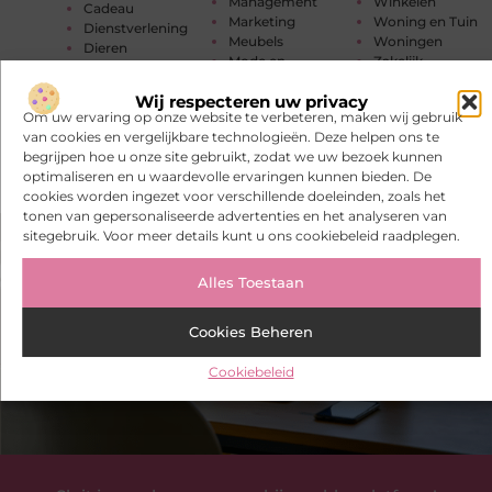
Management
Winkelen
Cadeau
Marketing
Woning en Tuin
Dienstverlening
Meubels
Woningen
Dieren
Mode en
Zakelijk
Electronica en
Kleding
Zakelijke
Computers
Wij respecteren uw privacy
Muziek
dienstverlening
Entertainment
Om uw ervaring op onze website te verbeteren, maken wij gebruik
Onderwijs
Zorg
van cookies en vergelijkbare technologieën. Deze helpen ons te
begrijpen hoe u onze site gebruikt, zodat we uw bezoek kunnen
optimaliseren en u waardevolle ervaringen kunnen bieden. De
cookies worden ingezet voor verschillende doeleinden, zoals het
tonen van gepersonaliseerde advertenties en het analyseren van
sitegebruik. Voor meer details kunt u ons cookiebeleid raadplegen.
Alles Toestaan
Cookies Beheren
Cookiebeleid