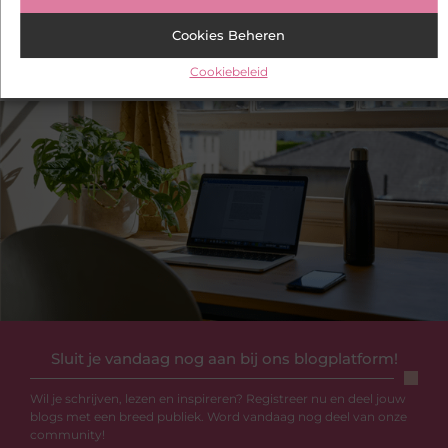
Entertainment
Onderwijs
Zorg
Cookies Beheren
Cookiebeleid
Sluit je vandaag nog aan bij ons blogplatform!
Wil je schrijven, lezen en inspireren? Registreer nu en deel jouw
blogs met een breed publiek. Word vandaag nog deel van onze
community!