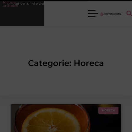
Nieuwe
almende ruimte weer een fijne plek
Ledenbeheer op orde krijgen zon
artikelen
Categorie: Horeca
HORECA