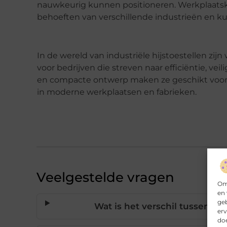
nauwkeurig kunnen positioneren. Werkplaats
behoeften van verschillende industrieën en kun
In de wereld van industriële hijstoestellen z
voor bedrijven die streven naar efficiëntie, ve
en compacte ontwerp maken ze geschikt voor 
in moderne werkplaatsen en fabrieken.
Veelgestelde vragen
Om 
en 
ge
Wat is het verschil tussen 
erv
doe