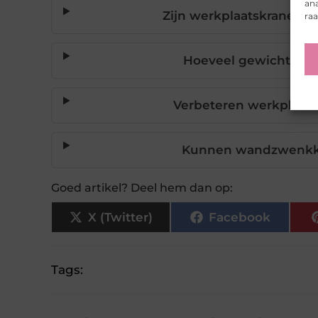
ana
Zijn werkplaatskranen g
ra
Hoeveel gewicht ku
Verbeteren werkplaats
Kunnen wandzwenkkra
Goed artikel? Deel hem dan op:
X (Twitter)
Facebook
Tags: