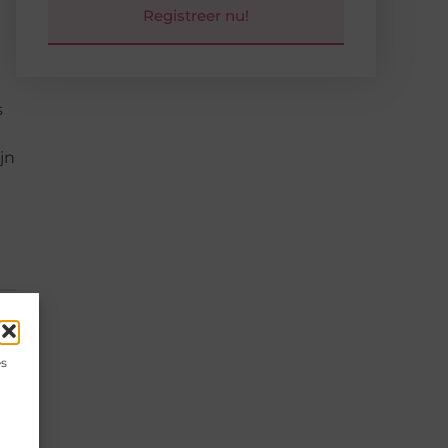
Registreer nu!
s
jn
es