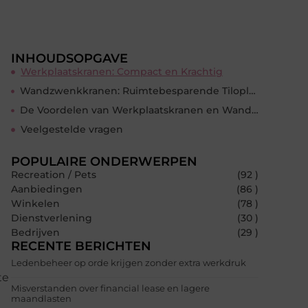
INHOUDSOPGAVE
Werkplaatskranen: Compact en Krachtig
Wandzwenkkranen: Ruimtebesparende Tiloplossingen
De Voordelen van Werkplaatskranen en Wandzwenkkranen
Veelgestelde vragen
POPULAIRE ONDERWERPEN
Recreation / Pets
(92 )
Aanbiedingen
(86 )
Winkelen
(78 )
Dienstverlening
(30 )
Bedrijven
(29 )
RECENTE BERICHTEN
Ledenbeheer op orde krijgen zonder extra werkdruk
te
Misverstanden over financial lease en lagere
maandlasten