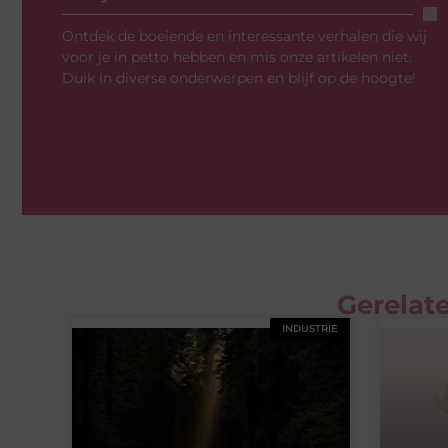
Ontdek de boeiende en interessante verhalen die wij
voor je in petto hebben en mis onze artikelen niet.
Duik in diverse onderwerpen en blijf op de hoogte!
Gerelate
INDUSTRIE