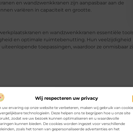
kranen en wandzwenkkranen zijn aanpasbaar aan de
nen variëren in capaciteit en grootte.
ijn werkplaatskranen en wandzwenkkranen essentiële tool
iligheid en optimale ruimtebenutting. Hun veelzijdigheid
uiteenlopende toepassingen, waardoor ze onmisbaar zi
Wij respecteren uw privacy
uw ervaring op onze website te verbeteren, maken wij gebruik van cooki
vergelijkbare technologieën. Deze helpen ons te begrijpen hoe u onze site
bruikt, zodat we uw bezoek kunnen optimaliseren en u waardevolle
werkplaatskranen en wandzwenkkranen?
▼
aringen kunnen bieden. De cookies worden ingezet voor verschillende
leinden, zoals het tonen van gepersonaliseerde advertenties en het