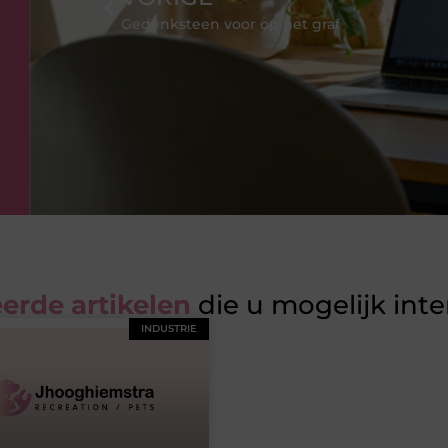
Gedenksteen voor op het graf
erde artikelen
die u mogelijk int
INDUSTRIE