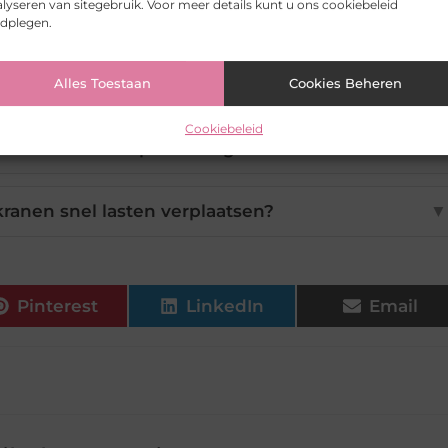
lyseren van sitegebruik. Voor meer details kunt u ons cookiebeleid
eschikt voor kleine werkplaatsen?
▼
adplegen.
nnen wandzwenkkranen tillen?
▼
Alles Toestaan
Cookies Beheren
Cookiebeleid
kranen de werkpleksveiligheid?
▼
nen snel lasten verplaatsen?
▼
Pinterest
LinkedIn
Email