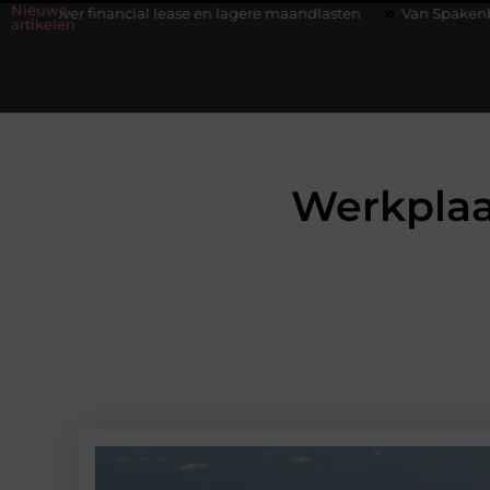
Nieuwe
ancial lease en lagere maandlasten
Van Spakenburg tot Rengersw
artikelen
Werkpla