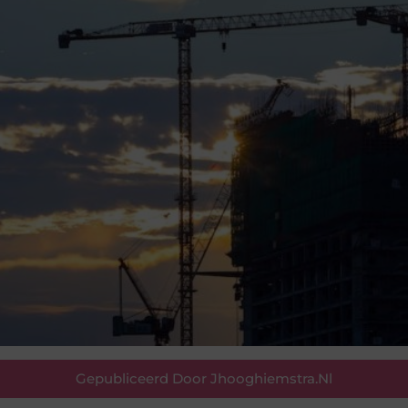
Gepubliceerd Door Jhooghiemstra.nl