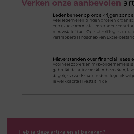
Verken onze aanbevolen
art
Ledenbeheer op orde krijgen zonde
Veel ledenverenigingen groeien organisc
een extra commissie, een andere contribu
nieuwsbrief-tool. Op zichzelf logisch, maa
versnipperd landschap van Excel-bestand
Misverstanden over financial lease
Voor veel zzp’ers en mkb-ondernemers is 
gebruikt de auto voor klantbezoeken, lev
dagelijkse werkzaamheden. Tegelijk wil 
je werkkapitaal vastzit in de
Heb je deze artikelen al bekeken?