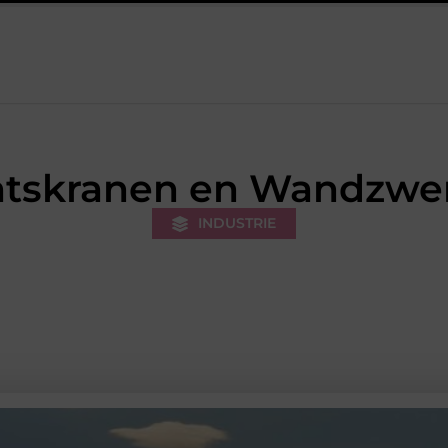
etering: welke inbraakpreventie past bij jouw buurt in Bunschoten
atskranen en Wandzwe
INDUSTRIE