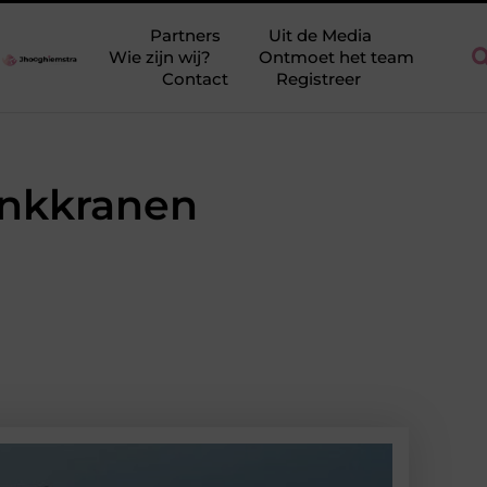
?
Waarom een compacte autolift vaak slimmer is dan een zware
Partners
Uit de Media
Wie zijn wij?
Ontmoet het team
Contact
Registreer
nkkranen