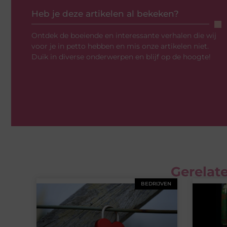
Heb je deze artikelen al bekeken?
Ontdek de boeiende en interessante verhalen die wij
voor je in petto hebben en mis onze artikelen niet.
Duik in diverse onderwerpen en blijf op de hoogte!
Gerelate
BEDRIJVEN