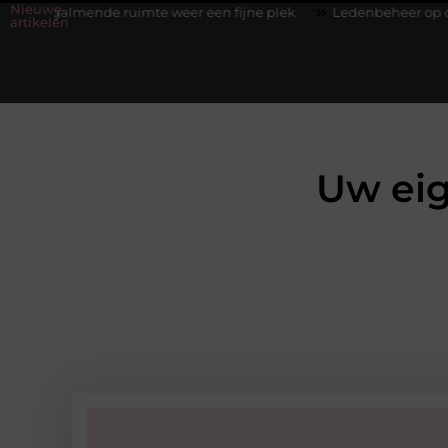
Nieuwe
 ruimte weer een fijne plek
Ledenbeheer op orde krijgen zond
artikelen
Uw eig