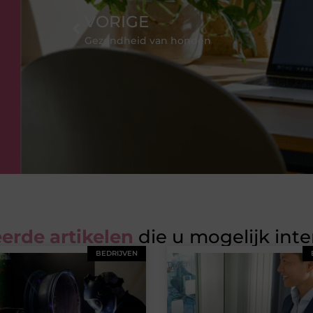
VORIGE
Gezondheid van honden
erde artikelen
die u mogelijk int
BEDRIJVEN