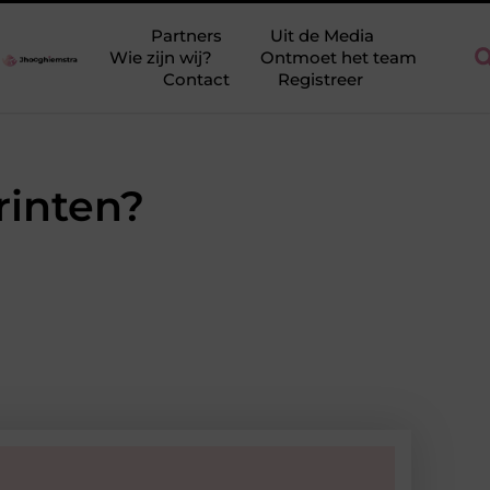
e maandlasten
Van Spakenburg tot Rengerswetering: welke inbra
Partners
Uit de Media
Wie zijn wij?
Ontmoet het team
Contact
Registreer
rinten?