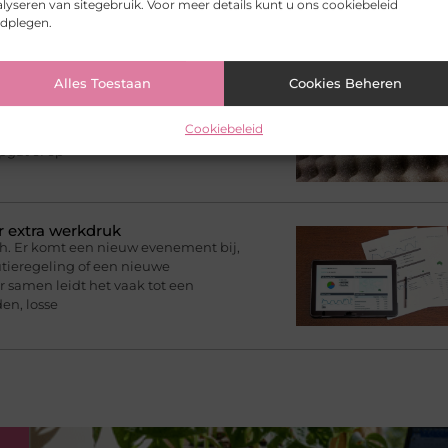
lyseren van sitegebruik. Voor meer details kunt u ons cookiebeleid
 in korte tijd
adplegen.
Alles Toestaan
Cookies Beheren
 een fijne plek
n, maar toch onrustig aanvoelen als
Cookiebeleid
e bijvoorbeeld in een woonkamer met
apgat of op
r extra werkdruk
h. Er komt een nieuw evenement bij,
tieregeling of een nieuwe
r samen leidt het vaak tot een
en, losse