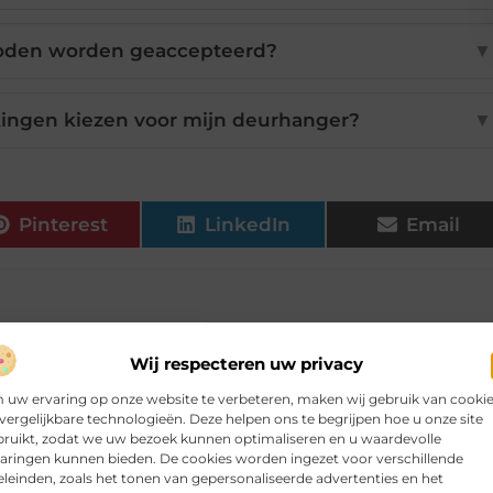
oden worden geaccepteerd?
▼
kingen kiezen voor mijn deurhanger?
▼
Pinterest
LinkedIn
Email
Wij respecteren uw privacy
ikelen voor jou.
uw ervaring op onze website te verbeteren, maken wij gebruik van cooki
vergelijkbare technologieën. Deze helpen ons te begrijpen hoe u onze site
bruikt, zodat we uw bezoek kunnen optimaliseren en u waardevolle
 er al genoeg speelt
aringen kunnen bieden. De cookies worden ingezet voor verschillende
e klus, maar in de werkelijkheid komt
leinden, zoals het tonen van gepersonaliseerde advertenties en het
 overlijden, een scheiding of een