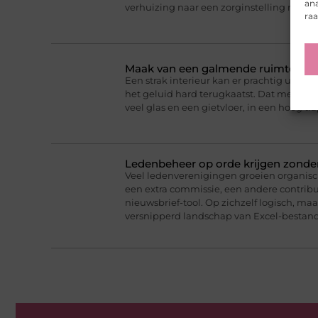
ana
verhuizing naar een zorginstelling moet er
ra
Maak van een galmende ruimte weer
Een strak interieur kan er prachtig uitzie
het geluid hard terugkaatst. Dat merk j
veel glas en een gietvloer, in een hoog tr
Ledenbeheer op orde krijgen zonde
Veel ledenverenigingen groeien organisc
een extra commissie, een andere contribu
nieuwsbrief-tool. Op zichzelf logisch, maa
versnipperd landschap van Excel-bestand