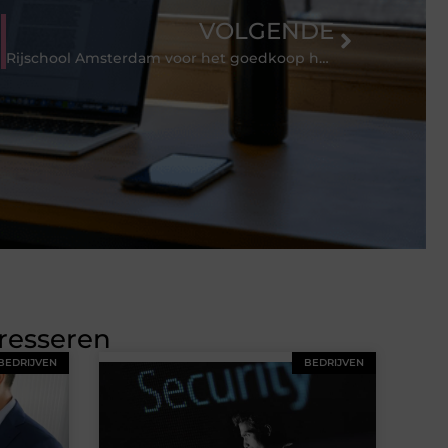
VOLGENDE
Rijschool Amsterdam voor het goedkoop halen van je rijbewijs
eresseren
BEDRIJVEN
BEDRIJVEN