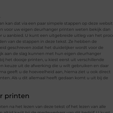
an kan dat via een paar simpele stappen op deze websit
en voor uw eigen deurhanger printen weten bekijk dan
 u aanbied. U kunt een uitgebreide uitleg van het proc
nden van de stappen in deze tekst. Ze hebben de
eid geschreven zodat het duidelijker wordt voor de
lijk aan de slag kunnen met hun eigen deurhanger
 bij het doosje printen, u kiest eerst uit verschillende
n keuze uit de afwerking die u wilt gebruiken en daar
rna geeft u de hoeveelheid aan, hierna ziet u ook direct
ten. Als u dit allemaal heeft gedaan komt u uit bij de
r printen
ten na het lezen van deze tekst of het lezen van alle
altijd kwijt bij de medewerkers van dit bedrijf. U kunt