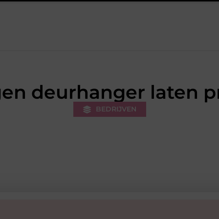
er extra werkdruk
Misverstanden over financial lease en lager
en deurhanger laten p
BEDRIJVEN