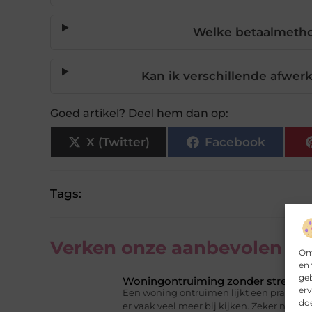
Welke betaalmeth
Kan ik verschillende afwer
Goed artikel? Deel hem dan op:
X (Twitter)
Facebook
Tags:
Verken onze aanbevolen
art
Om 
en 
ge
Woningontruiming zonder stress als
erv
Een woning ontruimen lijkt een praktisch
doe
er vaak veel meer bij kijken. Zeker na een