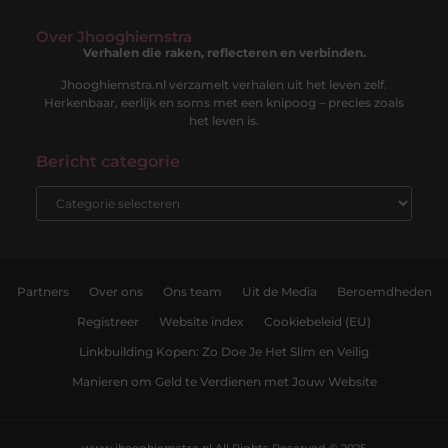
Over Jhooghiemstra
Verhalen die raken, reflecteren en verbinden.
Jhooghiemstra.nl verzamelt verhalen uit het leven zelf.
Herkenbaar, eerlijk en soms met een knipoog – precies zoals
het leven is.
Bericht categorie
Partners
Over ons
Ons team
Uit de Media
Beroemdheden
Registreer
Website index
Cookiebeleid (EU)
Linkbuilding Kopen: Zo Doe Je Het Slim en Veilig
Manieren om Geld te Verdienen met Jouw Website
www.jhooghiemstra.nl.
All Rights Reserved © 2025