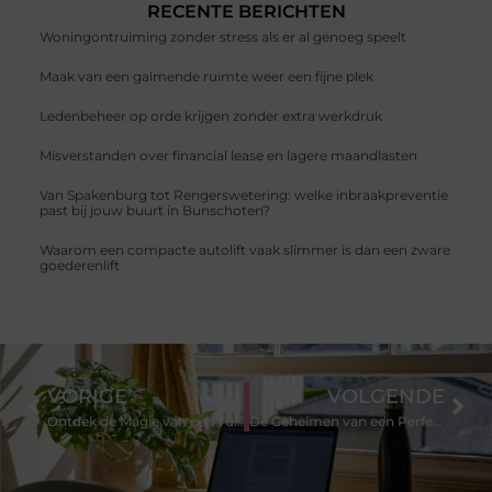
RECENTE BERICHTEN
Woningontruiming zonder stress als er al genoeg speelt
Maak van een galmende ruimte weer een fijne plek
Ledenbeheer op orde krijgen zonder extra werkdruk
Misverstanden over financial lease en lagere maandlasten
Van Spakenburg tot Rengerswetering: welke inbraakpreventie
past bij jouw buurt in Bunschoten?
Waarom een compacte autolift vaak slimmer is dan een zware
goederenlift
VORIGE
VOLGENDE
Ontdek de Magie van een Tuinarchitect in Bussum voor Prachtige Buitenruimtes
De Geheimen van een Perfecte Tuin: Tips en Tricks van een Ervaren Tuinman in Huizen