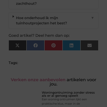
zachthout?
Hoe onderhoud ik mijn
▼
tuinhoutprojecten het best?
Goed artikel? Deel hem dan op:
X
Facebook
Pinterest
LinkedIn
Email
(Twitter)
Tags:
Verken onze aanbevolen
artikelen voor
jou.
Woningontruiming zonder stress
als er al genoeg speelt
Een woning ontruimen lijkt een
praktische klus, maar in de