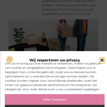
werkelijkheid komt er vaak veel meer
bij kijken. Zeker na een overlijden, een
scheiding of een verhuizing naar een
zorginstelling moet er in korte tijd
Wij respecteren uw privacy
Om uw ervaring op onze website te verbeteren, maken wij gebruik
Maak van een galmende ruimte
weer een fijne plek
van cookies en vergelijkbare technologieën. Deze helpen ons te
Een strak interieur kan er prachtig
begrijpen hoe u onze site gebruikt, zodat we uw bezoek kunnen
uitzien, maar toch onrustig aanvoelen
optimaliseren en u waardevolle ervaringen kunnen bieden. De
als het geluid hard terugkaatst. Dat
cookies worden ingezet voor verschillende doeleinden, zoals het
merk je bijvoorbeeld in een
tonen van gepersonaliseerde advertenties en het analyseren van
woonkamer met veel glas en een
sitegebruik. Voor meer details kunt u ons cookiebeleid raadplegen.
gietvloer, in een hoog trapgat of op
Alles Toestaan