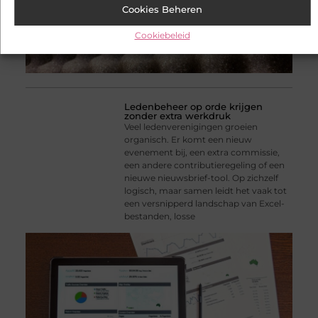
Cookies Beheren
Cookiebeleid
Ledenbeheer op orde krijgen
zonder extra werkdruk
Veel ledenverenigingen groeien
organisch. Er komt een nieuw
evenement bij, een extra commissie,
een andere contributieregeling of een
nieuwe nieuwsbrief-tool. Op zichzelf
logisch, maar samen leidt het vaak tot
een versnipperd landschap van Excel-
bestanden, losse