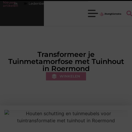
Nieuwe
eer op orde krijgen zonder extra werkdruk
Misverstanden over financ
artikelen
Transformeer je
Tuinmetamorfose met Tuinhout
in Roermond
WINKELEN