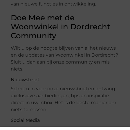
van nieuwe functies in ontwikkeling.
Doe Mee met de
Woonwinkel in Dordrecht
Community
Wilt u op de hoogte blijven van al het nieuws
en de updates van Woonwinkel in Dordrecht?
Sluit u dan aan bij onze community en mis
niets.
Nieuwsbrief
Schrijf u in voor onze nieuwsbrief en ontvang
exclusieve aanbiedingen, tips en inspiratie
direct in uw inbox. Het is de beste manier om
niets te missen.
Social Media
Volg ons op social media voor dagelijkse dosis