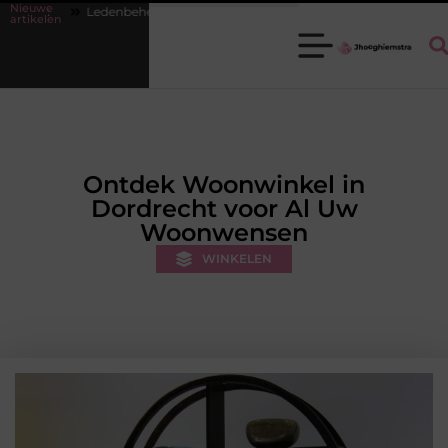
Nieuwe
 op orde krijgen zonder extra werkdruk
Misverstanden over financia
artikelen
Ontdek Woonwinkel in
Dordrecht voor Al Uw
Woonwensen
WINKELEN