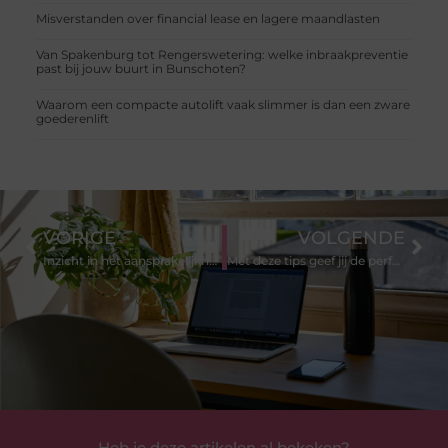
Misverstanden over financial lease en lagere maandlasten
Van Spakenburg tot Rengerswetering: welke inbraakpreventie
past bij jouw buurt in Bunschoten?
Waarom een compacte autolift vaak slimmer is dan een zware
goederenlift
VORIGE
VOLGENDE
Inzicht in het aansprakelijkheidsrecht bij letselschadeclaims
Met deze tips geef jij de perfecte cocktailparty
Heb je deze artikelen al bekeken?