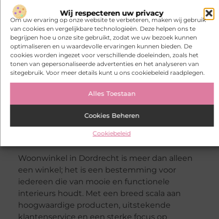
inspiratie en updates. Deel uw eigen foto’s en
Wij respecteren uw privacy
Om uw ervaring op onze website te verbeteren, maken wij gebruik
verhalen met onze hashtag en word
van cookies en vergelijkbare technologieën. Deze helpen ons te
onderdeel van onze groeiende community.
begrijpen hoe u onze site gebruikt, zodat we uw bezoek kunnen
optimaliseren en u waardevolle ervaringen kunnen bieden. De
Evenementen
cookies worden ingezet voor verschillende doeleinden, zoals het
tonen van gepersonaliseerde advertenties en het analyseren van
Houd onze evenementenkalender in de
sitegebruik. Voor meer details kunt u ons cookiebeleid raadplegen.
gaten voor aankomende workshops, lezingen
en andere speciale gebeurtenissen. Er is altijd
Alles Toestaan
iets leuks en leerzaams te beleven bij
Woonwinkel in Dordrecht.
Cookies Beheren
Slotgedachten
Cookiebeleid
Woonwinkel in Dordrecht is meer dan alleen
een winkel; het is een bestemming voor
iedereen die van mooie en functionele
interieurs houdt. Met een breed scala aan
hoogwaardige producten, uitstekende
klantenservice en een sterke focus op