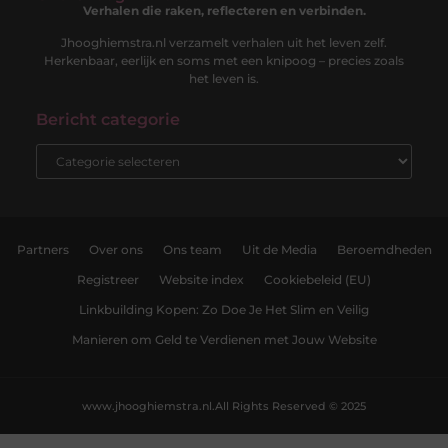
Verhalen die raken, reflecteren en verbinden.
Jhooghiemstra.nl verzamelt verhalen uit het leven zelf.
Herkenbaar, eerlijk en soms met een knipoog – precies zoals
het leven is.
Bericht categorie
Partners
Over ons
Ons team
Uit de Media
Beroemdheden
Registreer
Website index
Cookiebeleid (EU)
Linkbuilding Kopen: Zo Doe Je Het Slim en Veilig
Manieren om Geld te Verdienen met Jouw Website
www.jhooghiemstra.nl.
All Rights Reserved © 2025