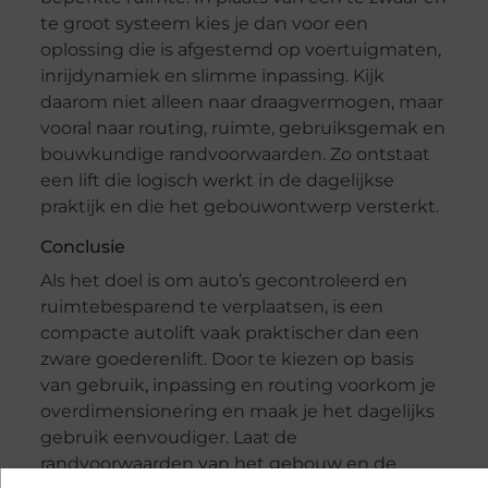
te groot systeem kies je dan voor een
oplossing die is afgestemd op voertuigmaten,
inrijdynamiek en slimme inpassing. Kijk
daarom niet alleen naar draagvermogen, maar
vooral naar routing, ruimte, gebruiksgemak en
bouwkundige randvoorwaarden. Zo ontstaat
een lift die logisch werkt in de dagelijkse
praktijk en die het gebouwontwerp versterkt.
Conclusie
Als het doel is om auto’s gecontroleerd en
ruimtebesparend te verplaatsen, is een
compacte autolift vaak praktischer dan een
zware goederenlift. Door te kiezen op basis
van gebruik, inpassing en routing voorkom je
overdimensionering en maak je het dagelijks
gebruik eenvoudiger. Laat de
randvoorwaarden van het gebouw en de