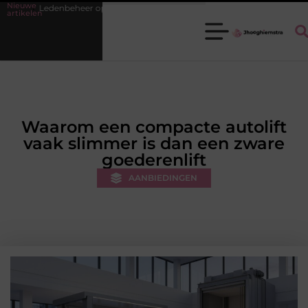
Nieuwe
rde krijgen zonder extra werkdruk
Misverstanden over financial leas
artikelen
Waarom een compacte autolift
vaak slimmer is dan een zware
goederenlift
AANBIEDINGEN