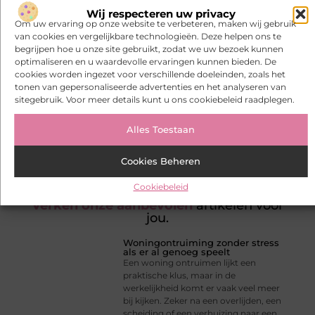
voertuigen leidend zijn, dan ontstaat de
Wij respecteren uw privacy
meest passende en toekomstbestendige
Om uw ervaring op onze website te verbeteren, maken wij gebruik
oplossing.
van cookies en vergelijkbare technologieën. Deze helpen ons te
begrijpen hoe u onze site gebruikt, zodat we uw bezoek kunnen
optimaliseren en u waardevolle ervaringen kunnen bieden. De
Goed artikel? Deel hem dan op:
cookies worden ingezet voor verschillende doeleinden, zoals het
tonen van gepersonaliseerde advertenties en het analyseren van
sitegebruik. Voor meer details kunt u ons cookiebeleid raadplegen.
X
Facebook
Pinterest
LinkedIn
Email
(Twitter)
Alles Toestaan
Tags:
Cookies Beheren
Cookiebeleid
Verken onze aanbevolen
artikelen voor
jou.
Woningontruiming zonder stress
als er al genoeg speelt
Een woning ontruimen lijkt een
praktische klus, maar in de
werkelijkheid komt er vaak veel meer
bij kijken. Zeker na een overlijden, een
scheiding of een verhuizing naar een