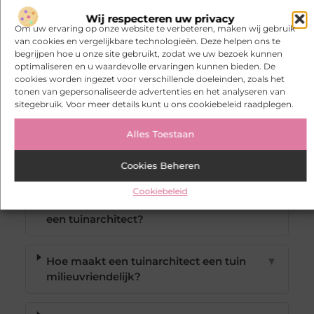
werkelijkheid te maken.
Wij respecteren uw privacy
Om uw ervaring op onze website te verbeteren, maken wij gebruik
van cookies en vergelijkbare technologieën. Deze helpen ons te
begrijpen hoe u onze site gebruikt, zodat we uw bezoek kunnen
optimaliseren en u waardevolle ervaringen kunnen bieden. De
cookies worden ingezet voor verschillende doeleinden, zoals het
tonen van gepersonaliseerde advertenties en het analyseren van
Veelgestelde vragen
sitegebruik. Voor meer details kunt u ons cookiebeleid raadplegen.
Alles Toestaan
Welke voordelen biedt professioneel
▼
tuinontwerp?
Cookies Beheren
Cookiebeleid
Wat zijn de belangrijkste diensten van
▼
een tuinarchitect?
Hoe maakt een tuinarchitect een tuin
▼
milieuvriendelijk?