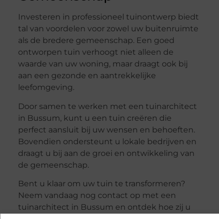
Investeren in professioneel tuinontwerp biedt
tal van voordelen voor zowel uw buitenruimte
als de bredere gemeenschap. Een goed
ontworpen tuin verhoogt niet alleen de
waarde van uw woning, maar draagt ook bij
aan een gezonde en aantrekkelijke
leefomgeving.
Door samen te werken met een tuinarchitect
in Bussum, kunt u een tuin creëren die
perfect aansluit bij uw wensen en behoeften.
Bovendien ondersteunt u lokale bedrijven en
draagt u bij aan de groei en ontwikkeling van
de gemeenschap.
Bent u klaar om uw tuin te transformeren?
Neem vandaag nog contact op met een
tuinarchitect in Bussum en ontdek hoe zij u
kunnen helpen om uw droomtuin