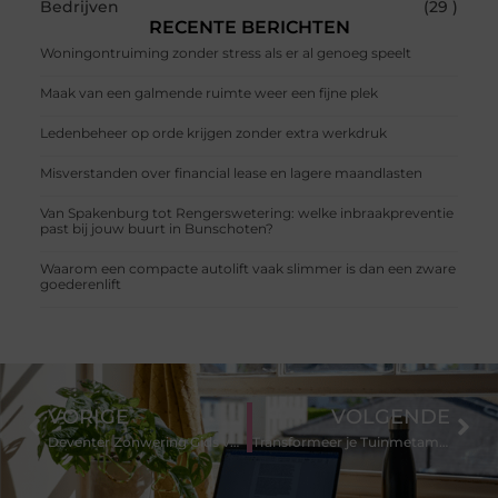
Bedrijven
(29 )
RECENTE BERICHTEN
Woningontruiming zonder stress als er al genoeg speelt
Maak van een galmende ruimte weer een fijne plek
Ledenbeheer op orde krijgen zonder extra werkdruk
Misverstanden over financial lease en lagere maandlasten
Van Spakenburg tot Rengerswetering: welke inbraakpreventie
past bij jouw buurt in Bunschoten?
Waarom een compacte autolift vaak slimmer is dan een zware
goederenlift
VORIGE
VOLGENDE
Deventer Zonwering Gids voor Lokale Huiseigenaren
Transformeer je Tuinmetamorfose met Tuinhout in Roermond