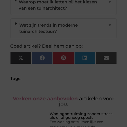
Waarop moet ik letten bij het kiezen
▼
van een tuinarchitect?
Wat zijn trends in moderne
▼
tuinarchitectuur?
Goed artikel? Deel hem dan op:
X
Facebook
Pinterest
LinkedIn
Email
(Twitter)
Tags:
Verken onze aanbevolen
artikelen voor
jou.
Woningontruiming zonder stress
als er al genoeg speelt
Een woning ontruimen lijkt een
praktische klus, maar in de