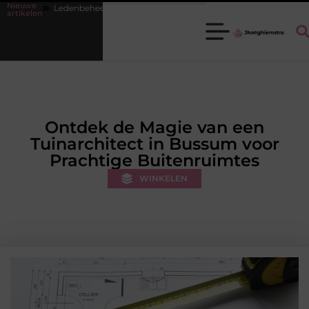
Nieuwe
p orde krijgen zonder extra werkdruk
Misverstanden over financial 
artikelen
Ontdek de Magie van een
Tuinarchitect in Bussum voor
Prachtige Buitenruimtes
WINKELEN