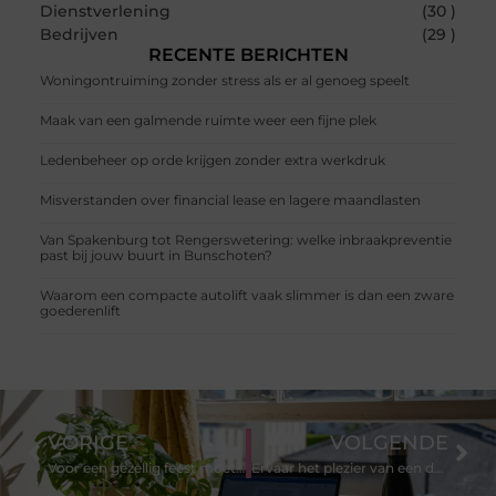
Dienstverlening
(30 )
Bedrijven
(29 )
RECENTE BERICHTEN
Woningontruiming zonder stress als er al genoeg speelt
Maak van een galmende ruimte weer een fijne plek
Ledenbeheer op orde krijgen zonder extra werkdruk
Misverstanden over financial lease en lagere maandlasten
Van Spakenburg tot Rengerswetering: welke inbraakpreventie
past bij jouw buurt in Bunschoten?
Waarom een compacte autolift vaak slimmer is dan een zware
goederenlift
VORIGE
VOLGENDE
Voor een gezellig feest moet u de beste band boeken
Ervaar het plezier van een duurzaam gebouw beheren