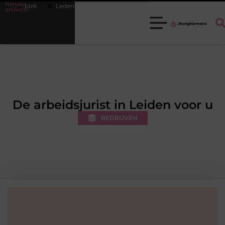
Nieuwe
Ledenbeheer op orde krijgen zonder extra werkdruk
Misverstanden
artikelen
De arbeidsjurist in Leiden voor u
BEDRIJVEN