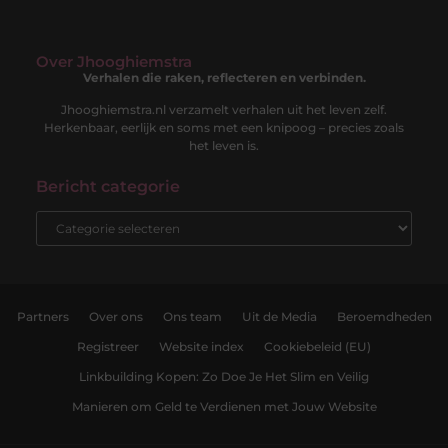
Over Jhooghiemstra
Verhalen die raken, reflecteren en verbinden.
Jhooghiemstra.nl verzamelt verhalen uit het leven zelf.
Herkenbaar, eerlijk en soms met een knipoog – precies zoals
het leven is.
Bericht categorie
Partners
Over ons
Ons team
Uit de Media
Beroemdheden
Registreer
Website index
Cookiebeleid (EU)
Linkbuilding Kopen: Zo Doe Je Het Slim en Veilig
Manieren om Geld te Verdienen met Jouw Website