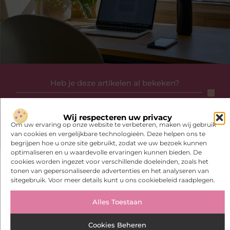
Heb je deze artikelen al bekeken?
Ontdek de boeiende en interessante verhalen die wij voor je in
petto hebben en mis onze artikelen niet. Duik in diverse
Wij respecteren uw privacy
onderwerpen en blijf op de hoogte!
Om uw ervaring op onze website te verbeteren, maken wij gebruik
van cookies en vergelijkbare technologieën. Deze helpen ons te
begrijpen hoe u onze site gebruikt, zodat we uw bezoek kunnen
optimaliseren en u waardevolle ervaringen kunnen bieden. De
cookies worden ingezet voor verschillende doeleinden, zoals het
tonen van gepersonaliseerde advertenties en het analyseren van
sitegebruik. Voor meer details kunt u ons cookiebeleid raadplegen.
Gerelateerde artikelen
die u mogelijk
interesseren
Alles Toestaan
BEDRIJVEN
Cookies Beheren