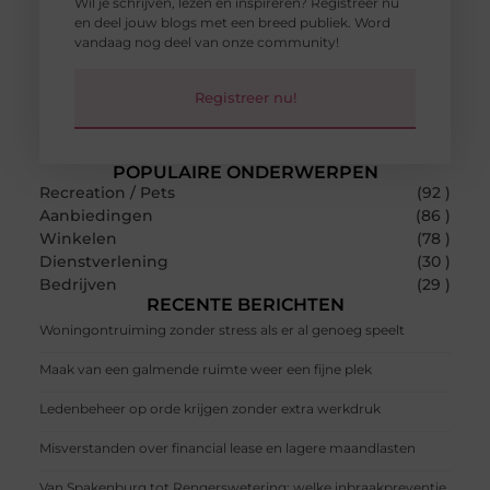
Wil je schrijven, lezen en inspireren? Registreer nu
en deel jouw blogs met een breed publiek. Word
vandaag nog deel van onze community!
Registreer nu!
POPULAIRE ONDERWERPEN
Recreation / Pets
(92 )
Aanbiedingen
(86 )
Winkelen
(78 )
Dienstverlening
(30 )
Bedrijven
(29 )
RECENTE BERICHTEN
Woningontruiming zonder stress als er al genoeg speelt
Maak van een galmende ruimte weer een fijne plek
Ledenbeheer op orde krijgen zonder extra werkdruk
Misverstanden over financial lease en lagere maandlasten
Van Spakenburg tot Rengerswetering: welke inbraakpreventie