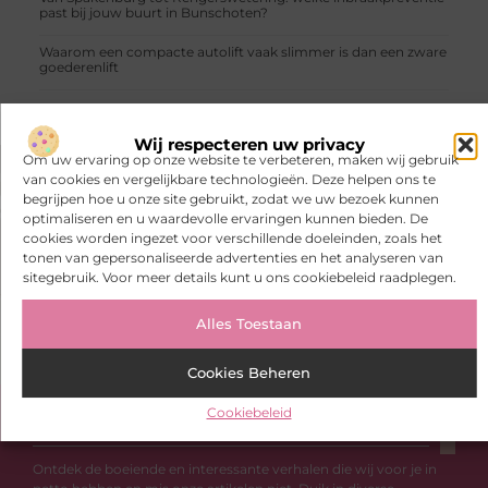
past bij jouw buurt in Bunschoten?
Waarom een compacte autolift vaak slimmer is dan een zware
goederenlift
Wij respecteren uw privacy
Om uw ervaring op onze website te verbeteren, maken wij gebruik
van cookies en vergelijkbare technologieën. Deze helpen ons te
VORIGE
VOLGENDE
begrijpen hoe u onze site gebruikt, zodat we uw bezoek kunnen
optimaliseren en u waardevolle ervaringen kunnen bieden. De
Zo geef jij jouw woonkamer de perfecte make over
Zo gemakkelijk regel jij de catering
cookies worden ingezet voor verschillende doeleinden, zoals het
tonen van gepersonaliseerde advertenties en het analyseren van
sitegebruik. Voor meer details kunt u ons cookiebeleid raadplegen.
Alles Toestaan
Cookies Beheren
Cookiebeleid
Heb je deze artikelen al bekeken?
Ontdek de boeiende en interessante verhalen die wij voor je in