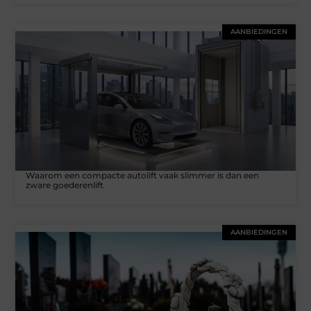
AANBIEDINGEN
Waarom een compacte autolift vaak slimmer is dan een
zware goederenlift
AANBIEDINGEN