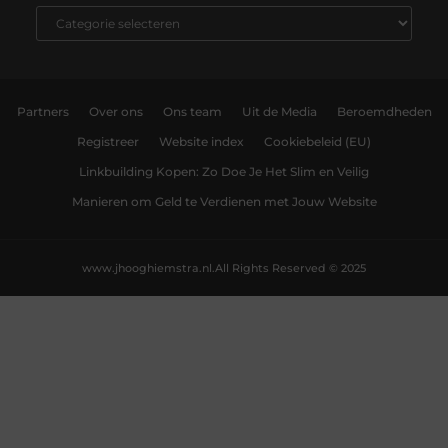
Partners
Over ons
Ons team
Uit de Media
Beroemdheden
Registreer
Website index
Cookiebeleid (EU)
Linkbuilding Kopen: Zo Doe Je Het Slim en Veilig
Manieren om Geld te Verdienen met Jouw Website
www.jhooghiemstra.nl.
All Rights Reserved © 2025