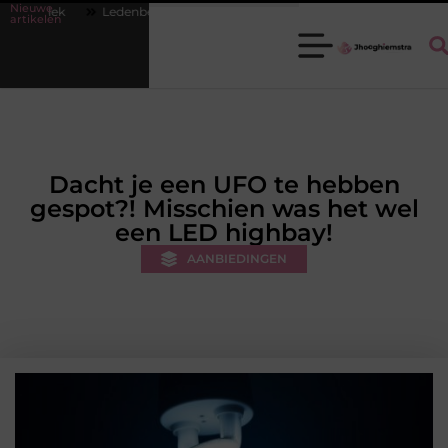
Nieuwe
nbeheer op orde krijgen zonder extra werkdruk
Misverstanden over f
artikelen
Dacht je een UFO te hebben
gespot?! Misschien was het wel
een LED highbay!
AANBIEDINGEN