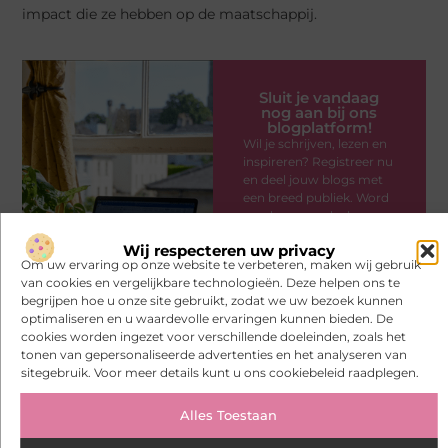
impact die ze hebben op de maatschappij.
Sluit je vandaag
nog aan bij ons
blogplatform!
Wil je schrijven, lezen en
inspireren? Registreer nu
en deel jouw blogs met
een breed publiek. Word
vandaag nog deel van
onze community!
Wij respecteren uw privacy
Om uw ervaring op onze website te verbeteren, maken wij gebruik
Registreer
Praat
van cookies en vergelijkbare technologieën. Deze helpen ons te
nu
met ons
begrijpen hoe u onze site gebruikt, zodat we uw bezoek kunnen
optimaliseren en u waardevolle ervaringen kunnen bieden. De
cookies worden ingezet voor verschillende doeleinden, zoals het
tonen van gepersonaliseerde advertenties en het analyseren van
sitegebruik. Voor meer details kunt u ons cookiebeleid raadplegen.
Alles Toestaan