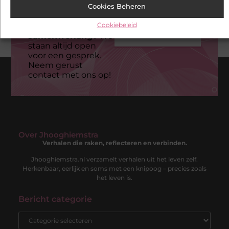
Wil je meer
Cookies Beheren
wetenof denk je
Cookiebeleid
aan een
Neem contact op
samenwerking?
We
staan altijd open
voor een gesprek.
Neem gerust
contact met ons op!
Over Jhooghiemstra
Verhalen die raken, reflecteren en verbinden.
Jhooghiemstra.nl verzamelt verhalen uit het leven zelf.
Herkenbaar, eerlijk en soms met een knipoog – precies zoals
het leven is.
Bericht categorie