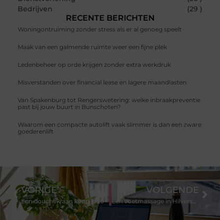
Bedrijven
(29 )
RECENTE BERICHTEN
Woningontruiming zonder stress als er al genoeg speelt
Maak van een galmende ruimte weer een fijne plek
Ledenbeheer op orde krijgen zonder extra werkdruk
Misverstanden over financial lease en lagere maandlasten
Van Spakenburg tot Rengerswetering: welke inbraakpreventie
past bij jouw buurt in Bunschoten?
Waarom een compacte autolift vaak slimmer is dan een zware
goederenlift
VORIGE
VOLGENDE
Een douchekraan koop je zo
Een voetmassage in Hilversum kan pijn verlichten