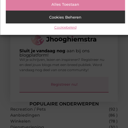
Alles Toestaan
Cookies Beheren
Cookiebeleid
Sluit je vandaag nog
aan bij ons
blogplatform!
Wil je schrijven, lezen en inspireren? Registreer nu
en deel jouw blogs met een breed publiek. Word
vandaag nog deel van onze community!
Registreer nu!
POPULAIRE ONDERWERPEN
Recreation / Pets
(92 )
Aanbiedingen
(86 )
Winkelen
(78 )
Dienstverlening
(30 )