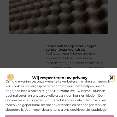
Ledenbeheer op orde krijgen
zonder extra werkdruk
Veel ledenverenigingen groeien
organisch. Er komt een nieuw
evenement bij, een extra commissie,
een andere contributieregeling of een
nieuwe nieuwsbrief-tool. Op zichzelf
logisch, maar samen leidt het vaak tot
Wij respecteren uw privacy
Om uw ervaring op onze website te verbeteren, maken wij gebruik
een versnipperd landschap van Excel-
van cookies en vergelijkbare technologieën. Deze helpen ons te
bestanden, losse
begrijpen hoe u onze site gebruikt, zodat we uw bezoek kunnen
optimaliseren en u waardevolle ervaringen kunnen bieden. De
cookies worden ingezet voor verschillende doeleinden, zoals het
tonen van gepersonaliseerde advertenties en het analyseren van
sitegebruik. Voor meer details kunt u ons cookiebeleid raadplegen.