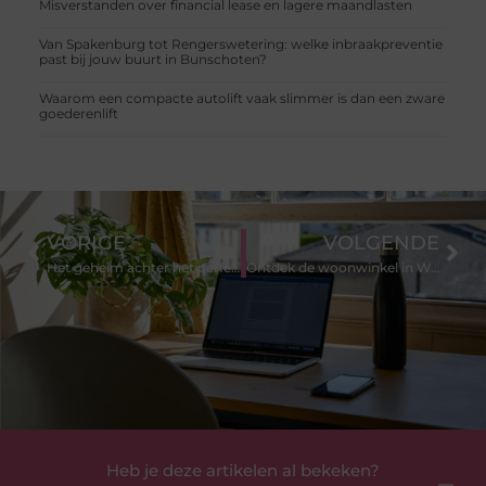
Misverstanden over financial lease en lagere maandlasten
Van Spakenburg tot Rengerswetering: welke inbraakpreventie
past bij jouw buurt in Bunschoten?
Waarom een compacte autolift vaak slimmer is dan een zware
goederenlift
VORIGE
VOLGENDE
Het geheim achter het perfecte spackmes
Ontdek de woonwinkel in Woerden voor stijlvolle en betaalbare meubels
Heb je deze artikelen al bekeken?