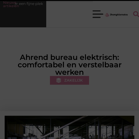
Nieuwe
ijne plek
Ledenbeheer op orde krijgen zonder extra werkdruk
M
artikelen
Ahrend bureau elektrisch:
comfortabel en verstelbaar
werken
ZAKELIJK