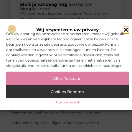
Sluit je vandaag nog
aan bij ons
blogplatform!
Wil je schrijven, lezen en inspireren? Registreer nu
en deel jouw blogs met een breed publiek. Word
vandaag nog deel van onze community!
Wij respecteren uw privacy
Om uw ervaring op onze website te verbeteren, maken wij gebruik
Registreer nu!
van cookies en vergelijkbare technologieën. Deze helpen ons te
begrijpen hoe u onze site gebruikt, zodat we uw bezoek kunnen
optimaliseren en u waardevolle ervaringen kunnen bieden. De
cookies worden ingezet voor verschillende doeleinden, zoals het
POPULAIRE ONDERWERPEN
tonen van gepersonaliseerde advertenties en het analyseren van
Recreation / Pets
(92 )
sitegebruik. Voor meer details kunt u ons cookiebeleid raadplegen.
Aanbiedingen
(86 )
Winkelen
(78 )
Alles Toestaan
Dienstverlening
(30 )
Bedrijven
(29 )
Cookies Beheren
RECENTE BERICHTEN
Woningontruiming zonder stress als er al genoeg speelt
Cookiebeleid
Maak van een galmende ruimte weer een fijne plek
Ledenbeheer op orde krijgen zonder extra werkdruk