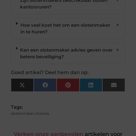
Zijn slotenmakers beschikbaar buiten
▼
kantooruren?
Hoe veel kost het om een slotenmaker
▼
in te huren?
Kan een slotenmaker advies geven over
▼
betere beveiliging?
Goed artikel? Deel hem dan op:
X
Facebook
Pinterest
LinkedIn
Email
(Twitter)
Tags:
slotenmaker charlois
Verken onze aanbevolen
artikelen voor