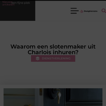
Nieuwe
k
Ledenbeheer op orde krijgen zonder extra werkdruk
Misversta
artikelen
Waarom een slotenmaker uit
Charlois inhuren?
DIENSTVERLENING