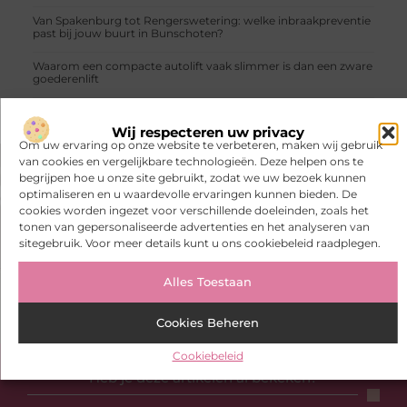
Van Spakenburg tot Rengerswetering: welke inbraakpreventie
past bij jouw buurt in Bunschoten?
Waarom een compacte autolift vaak slimmer is dan een zware
goederenlift
Wij respecteren uw privacy
Om uw ervaring op onze website te verbeteren, maken wij gebruik
van cookies en vergelijkbare technologieën. Deze helpen ons te
begrijpen hoe u onze site gebruikt, zodat we uw bezoek kunnen
VORIGE
VOLGENDE
optimaliseren en u waardevolle ervaringen kunnen bieden. De
Alles wat je moet weten over fietsaccu revisie
Met deze tips kun je de levensduur van je automaat verlengen
cookies worden ingezet voor verschillende doeleinden, zoals het
tonen van gepersonaliseerde advertenties en het analyseren van
sitegebruik. Voor meer details kunt u ons cookiebeleid raadplegen.
Alles Toestaan
Cookies Beheren
Cookiebeleid
Heb je deze artikelen al bekeken?