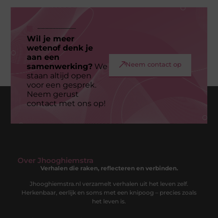
Wil je meer
wetenof denk je
aan een
Neem contact op
samenwerking?
We
staan altijd open
voor een gesprek.
Neem gerust
contact met ons op!
Over Jhooghiemstra
Verhalen die raken, reflecteren en verbinden.
Jhooghiemstra.nl verzamelt verhalen uit het leven zelf.
Herkenbaar, eerlijk en soms met een knipoog – precies zoals
het leven is.