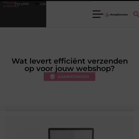
Nieuwe
Ledenbeheer op orde krijgen zonder extra werkdruk
Misverstanden ov
artikelen
Wat levert efficiënt verzenden
op voor jouw webshop?
AANBIEDINGEN