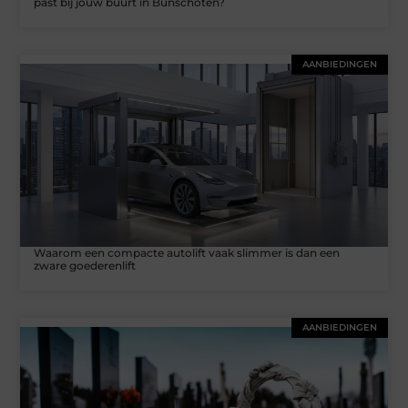
past bij jouw buurt in Bunschoten?
AANBIEDINGEN
Waarom een compacte autolift vaak slimmer is dan een
zware goederenlift
AANBIEDINGEN