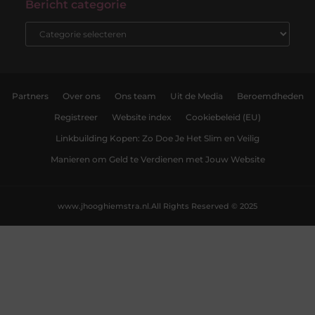
Bericht categorie
Partners
Over ons
Ons team
Uit de Media
Beroemdheden
Registreer
Website index
Cookiebeleid (EU)
Linkbuilding Kopen: Zo Doe Je Het Slim en Veilig
Manieren om Geld te Verdienen met Jouw Website
www.jhooghiemstra.nl.
All Rights Reserved © 2025