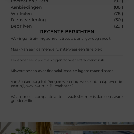
Recreation / Pets
(92 )
Aanbiedingen
(86 )
Winkelen
(78 )
Dienstverlening
(30 )
Bedrijven
(29 )
RECENTE BERICHTEN
Woningontruiming zonder stress als er al genoeg speelt
Maak van een galmende ruimte weer een fijne plek
Ledenbeheer op orde krijgen zonder extra werkdruk
Misverstanden over financial lease en lagere maandlasten
Van Spakenburg tot Rengerswetering: welke inbraakpreventie
past bij jouw buurt in Bunschoten?
Waarom een compacte autolift vaak slimmer is dan een zware
goederenlift