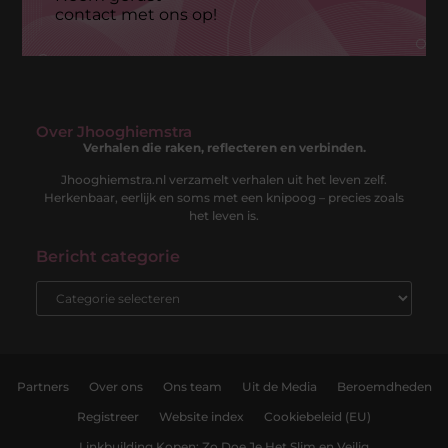
contact met ons op!
Over Jhooghiemstra
Verhalen die raken, reflecteren en verbinden.
Jhooghiemstra.nl verzamelt verhalen uit het leven zelf.
Herkenbaar, eerlijk en soms met een knipoog – precies zoals
het leven is.
Bericht categorie
Partners
Over ons
Ons team
Uit de Media
Beroemdheden
Registreer
Website index
Cookiebeleid (EU)
Linkbuilding Kopen: Zo Doe Je Het Slim en Veilig