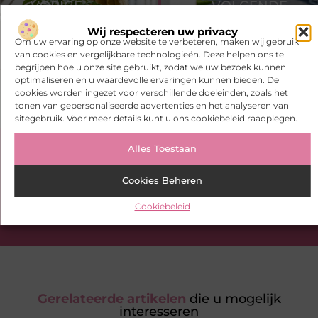
VORIGE
VOLGENDE
Dag- en zonlicht
Voorbereid Zijn op Stroomstoring in 's-Hertogenbosch
Wij respecteren uw privacy
Om uw ervaring op onze website te verbeteren, maken wij gebruik
van cookies en vergelijkbare technologieën. Deze helpen ons te
begrijpen hoe u onze site gebruikt, zodat we uw bezoek kunnen
optimaliseren en u waardevolle ervaringen kunnen bieden. De
cookies worden ingezet voor verschillende doeleinden, zoals het
tonen van gepersonaliseerde advertenties en het analyseren van
sitegebruik. Voor meer details kunt u ons cookiebeleid raadplegen.
Alles Toestaan
Heb je deze artikelen al bekeken?
Cookies Beheren
Ontdek de boeiende en interessante verhalen die wij voor je in
petto hebben en mis onze artikelen niet. Duik in diverse
Cookiebeleid
onderwerpen en blijf op de hoogte!
Gerelateerde artikelen
die u mogelijk
interesseren